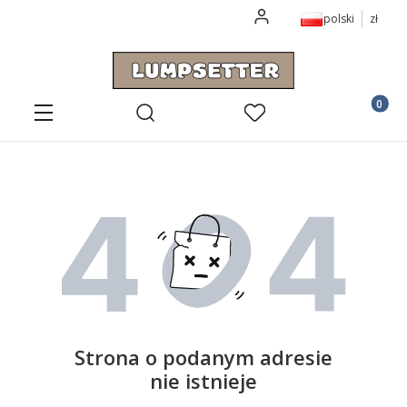
Zaloguj się
polski
zł
Otwórz wyszukiwarkę
Produkt
Menu
Szukaj
Ulubione
Koszyk
Strona o podanym adresie
nie istnieje