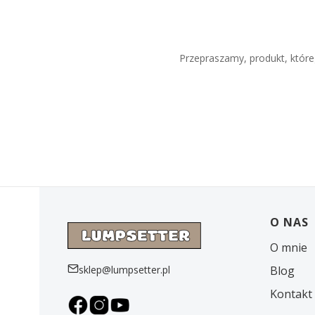
Przepraszamy, produkt, któreg
Linki 
O NAS
O mnie
sklep@lumpsetter.pl
Blog
Kontakt 